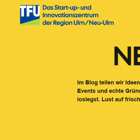
Zum
Inhalt
springen
N
Im Blog teilen wir Ide
Events und echte Gründ
loslegst. Lust auf fris