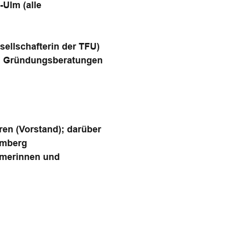
Ulm (alle
sellschafterin der TFU)
en Gründungsberatungen
en (Vorstand); darüber
emberg
hmerinnen und