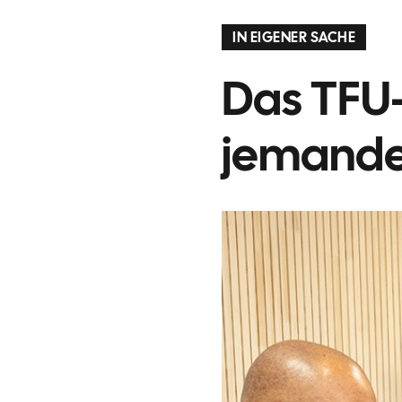
IN EIGENER SACHE
Das TFU-
jemande