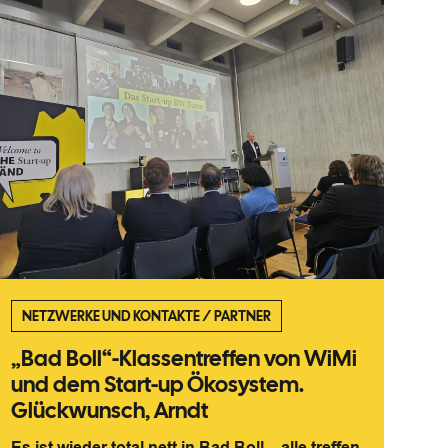
NETZWERKE UND KONTAKTE
/
PARTNER
„Bad Boll“-Klassentreffen von WiMi
und dem Start-up Ökosystem.
Glückwunsch, Arndt
Es ist wieder total nett in Bad Boll – alle treffen