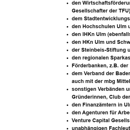
den Wirtschaftsförderu
Gesellschafter der TFU
dem Stadtentwicklung
den Hochschulen Ulm un
den IHKn Ulm (ebenfal
den HKn Ulm und Sch
der Steinbeis-Stiftung 
den regionalen Sparka
Förderbanken, z.B. der 
dem Verband der Baden
auch mit der mbg Mitte
sonstigen Verbänden u
Gründerinnen, Club der
den Finanzämtern in U
den Agenturen für Arbe
Venture Capital Gesell
unabhängigen Fachleute