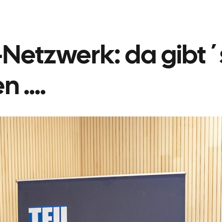
Netzwerk: da gibt´
n ….