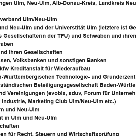
ngen Ulm, Neu-Ulm, Alb-Donau-Kreis, Landkreis Neu-
)
sverband Ulm/Neu-Ulm
d Neu-Ulm und der Universtität Ulm (letztere ist Ge
ls Gesellschafterin der TFU) und Schwaben und ihr
waben
und ihren Gesellschaften
ssen, Volksbanken und sonstigen Banken
kfw Kreditanstalt für Wiederaufbau
-Württembergischen Technologie- und Gründerzentr
lständischen Beteiligungsgesellschaft Baden-Württ
nd Vereinigungen (evobis, aduv, Forum für Unterne
 Industrie, Marketing Club Ulm/Neu-Ulm etc.)
lm und Neu-Ulm
it in Ulm und Neu-Ulm
schaften
n für Recht, Steuern und Wirtschaftsprüfung