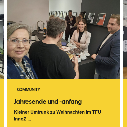
COMMUNITY
Jahresende und -anfang
Kleiner Umtrunk zu Weihnachten im TFU
InnoZ ...