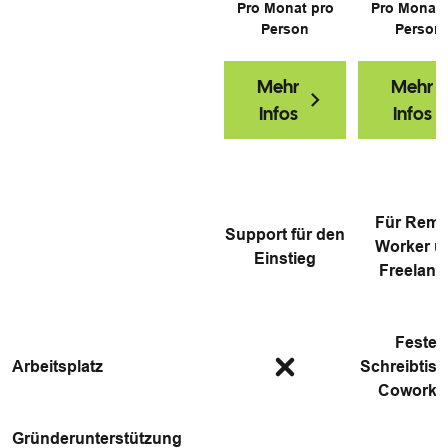
Pro Monat pro
Pro Monat 
Person
Person
Mehr
Mehr
Infos
Infos
Für Remo
Support für den
Worker u
Einstieg
Freelanc
Fester
Arbeitsplatz
Schreibtisc
Coworki
Gründerunterstützung