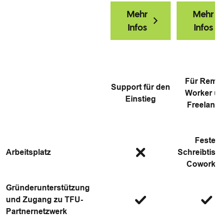
Mehr
Mehr
Infos
Infos
Für Remo
Support für den
Worker u
Einstieg
Freelanc
Fester
Arbeitsplatz
Schreibtisc
Coworki
Gründerunterstützung
und Zugang zu TFU-
Partnernetzwerk