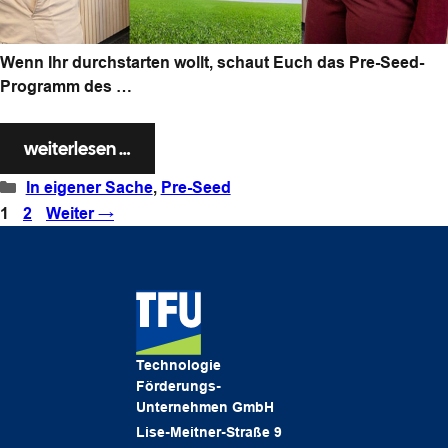
Wenn Ihr durchstarten wollt, schaut Euch das Pre-Seed-
Programm des …
weiterlesen …
Kategorien
In eigener Sache
,
Pre-Seed
Seite
Seite
1
2
Weiter
→
Technologie
Förderungs-
Unternehmen GmbH
Lise-Meitner-Straße 9