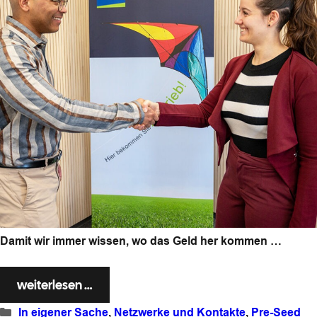
Damit wir immer wissen, wo das Geld her kommen …
weiterlesen …
Kategorien
In eigener Sache
,
Netzwerke und Kontakte
,
Pre-Seed