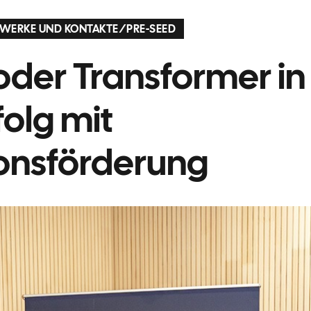
WERKE UND KONTAKTE
/
PRE-SEED
oder Transformer in
olg mit
onsförderung