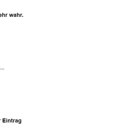
sehr wahr.
ng…
 Eintrag