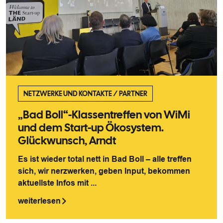
NETZWERKE UND KONTAKTE
/
PARTNER
„Bad Boll“-Klassentreffen von WiMi
und dem Start-up Ökosystem.
Glückwunsch, Arndt
Es ist wieder total nett in Bad Boll – alle treffen
sich, wir nerzwerken, geben Input, bekommen
aktuellste Infos mit ...
weiterlesen