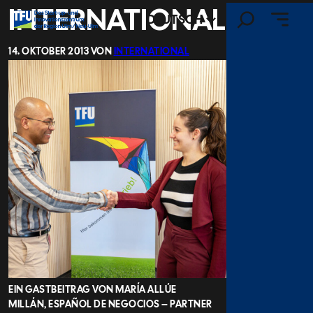
SUCHEN
INTERNATIONAL
ZUM
DEUTSCH
INHALT
SPRINGEN
14. OKTOBER 2013
VON
INTERNATIONAL
EIN GASTBEITRAG VON MARÍA ALLÚE
MILLÁN, ESPAÑOL DE NEGOCIOS – PARTNER