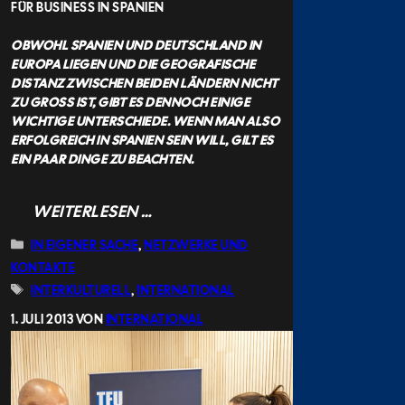
FÜR BUSINESS IN SPANIEN
OBWOHL SPANIEN UND DEUTSCHLAND IN
EUROPA LIEGEN UND DIE GEOGRAFISCHE
DISTANZ ZWISCHEN BEIDEN LÄNDERN NICHT
ZU GROSS IST, GIBT ES DENNOCH EINIGE W
ICHTIGE UNTERSCHIEDE. WENN MAN ALSO E
RFOLGREICH IN SPANIEN SEIN WILL, GILT ES E
IN PAAR DINGE ZU BEACHTEN.
WEITERLESEN …
KATEGORIEN
IN EIGENER SACHE
,
NETZWERKE UND
KONTAKTE
SCHLAGWÖRTER
INTERKULTURELL
,
INTERNATIONAL
1. JULI 2013
VON
INTERNATIONAL