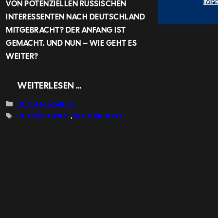
IMP
VON POTENZIELLEN RUSSISCHEN
INTERESSENTEN NACH DEUTSCHLAND
MITGEBRACHT? DER ANFANG IST
GEMACHT. UND NUN – WIE GEHT ES
WEITER?
WEITERLESEN …
KATEGORIEN
IN EIGENER SACHE
SCHLAGWÖRTER
INTERKULTURELL
,
INTERNATIONAL