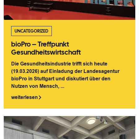
UNCATEGORIZED
bioPro – Treffpunkt
Gesundheitswirtschaft
Die Gesundheitsindustrie trifft sich heute
(19.03.2026) auf Einladung der Landesagentur
bioPro in Stuttgart und diskutiert über den
Nutzen von Mensch, ...
weiterlesen