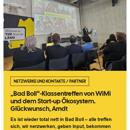
NETZWERKE UND KONTAKTE
/
PARTNER
„Bad Boll“-Klassentreffen von WiMi
und dem Start-up Ökosystem.
Glückwunsch, Arndt
Es ist wieder total nett in Bad Boll – alle treffen
sich, wir nerzwerken, geben Input, bekommen