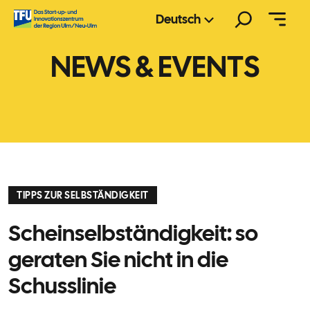
Zum
Suchen
Deutsch
Inhalt
springen
NEWS & EVENTS
TIPPS ZUR SELBSTÄNDIGKEIT
Scheinselbständigkeit: so
geraten Sie nicht in die
Schusslinie