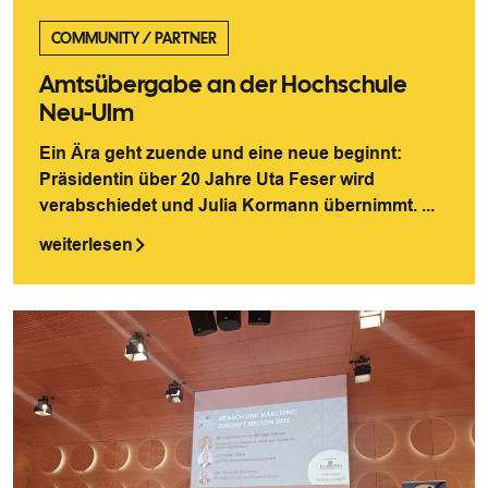
COMMUNITY
/
PARTNER
Amtsübergabe an der Hochschule
Neu-Ulm
Ein Ära geht zuende und eine neue beginnt:
Präsidentin über 20 Jahre Uta Feser wird
verabschiedet und Julia Kormann übernimmt. ...
weiterlesen