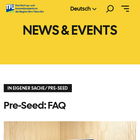
Zum
Suchen
Deutsch
Inhalt
springen
NEWS & EVENTS
IN EIGENER SACHE
/
PRE-SEED
Pre-Seed: FAQ