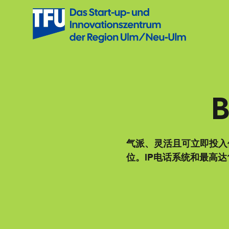
跳
转
至
内
容
B
气派、灵活且可立即投入
位。IP电话系统和最高达1