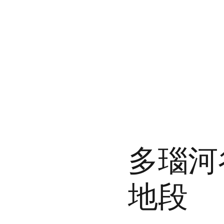
多瑙河
地段