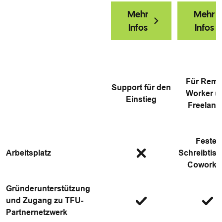
Mehr
Mehr
Infos
Infos
Für Remo
Support für den
Worker u
Einstieg
Freelanc
Fester
Arbeitsplatz
Schreibtisc
Coworki
Gründerunterstützung
und Zugang zu TFU-
Partnernetzwerk