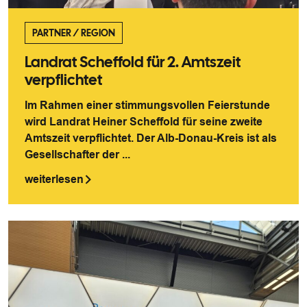
PARTNER
/
REGION
Landrat Scheffold für 2. Amtszeit
verpflichtet
Im Rahmen einer stimmungsvollen Feierstunde
wird Landrat Heiner Scheffold für seine zweite
Amtszeit verpflichtet. Der Alb-Donau-Kreis ist als
Gesellschafter der ...
weiterlesen