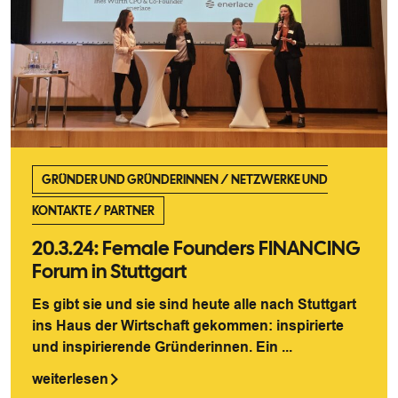
GRÜNDER UND GRÜNDERINNEN
/
NETZWERKE UND
KONTAKTE
/
PARTNER
20.3.24: Female Founders FINANCING
Forum in Stuttgart
Es gibt sie und sie sind heute alle nach Stuttgart
ins Haus der Wirtschaft gekommen: inspirierte
und inspirierende Gründerinnen. Ein ...
weiterlesen