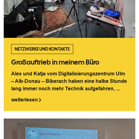
NETZWERKE UND KONTAKTE
Großauftrieb in meinem Büro
Alex und Katja vom Digitalisierungszentrum Ulm
– Alb-Donau – Biberach haben eine halbe Stunde
lang immer noch mehr Technik aufgefahren, ...
weiterlesen