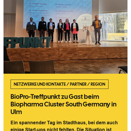
NETZWERKE UND KONTAKTE
/
PARTNER
/
REGION
BioPro-Treffpunkt zu Gast beim
Biopharma Cluster South Germany in
Ulm
Ein spannender Tag im Stadthaus, bei dem auch
einige Start-ups nicht fehlten. Die Situation ist