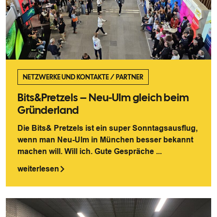
NETZWERKE UND KONTAKTE
/
PARTNER
Bits&Pretzels – Neu-Ulm gleich beim
Gründerland
Die Bits& Pretzels ist ein super Sonntagsausflug,
wenn man Neu-Ulm in München besser bekannt
machen will. Will ich. Gute Gespräche ...
weiterlesen