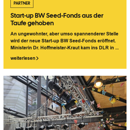
PARTNER
Start-up BW Seed-Fonds aus der
Taufe gehoben
An ungewohnter, aber umso spannenderer Stelle
wird der neue Start-up BW Seed-Fonds eröffnet.
Ministerin Dr. Hoffmeister-Kraut kam ins DLR in ...
weiterlesen