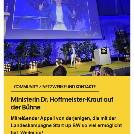
COMMUNITY
/
NETZWERKE UND KONTAKTE
Ministerin Dr. Hoffmeister-Kraut auf
der Bühne
Mitreißender Appell von derjenigen, die mit der
Landeskampagne Start-up BW so viel ermöglicht
hat. Weiter so! ...