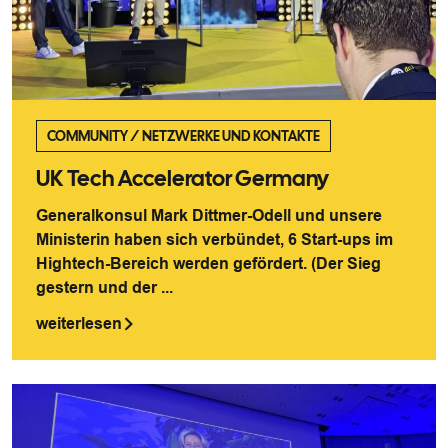
COMMUNITY
/
NETZWERKE UND KONTAKTE
UK Tech Accelerator Germany
Generalkonsul Mark Dittmer-Odell und unsere
Ministerin haben sich verbündet, 6 Start-ups im
Hightech-Bereich werden gefördert. (Der Sieg
gestern und der ...
weiterlesen