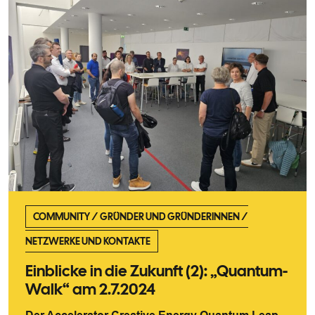
COMMUNITY
/
GRÜNDER UND GRÜNDERINNEN
/
NETZWERKE UND KONTAKTE
Einblicke in die Zukunft (2): „Quantum-
Walk“ am 2.7.2024