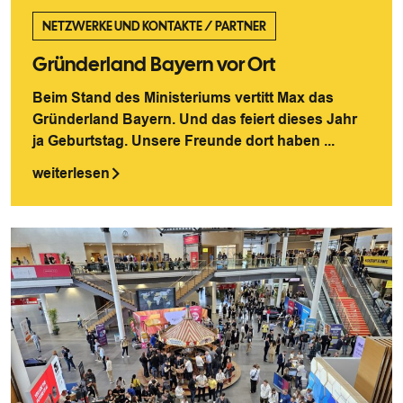
NETZWERKE UND KONTAKTE
/
PARTNER
Gründerland Bayern vor Ort
Beim Stand des Ministeriums vertitt Max das
Gründerland Bayern. Und das feiert dieses Jahr
ja Geburtstag. Unsere Freunde dort haben ...
weiterlesen