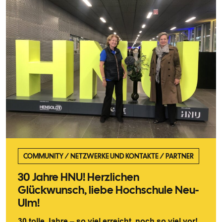
COMMUNITY
/
NETZWERKE UND KONTAKTE
/
PARTNER
30 Jahre HNU! Herzlichen
Glückwunsch, liebe Hochschule Neu-
Ulm!
30 tolle Jahre – so viel erreicht, noch so viel vor!