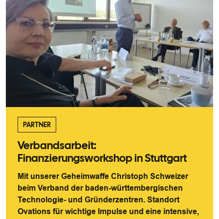
PARTNER
Verbandsarbeit:
Finanzierungsworkshop in Stuttgart
Mit unserer Geheimwaffe Christoph Schweizer
beim Verband der baden-württembergischen
Technologie- und Gründerzentren. Standort
Ovations für wichtige Impulse und eine intensive,