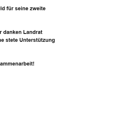
d für seine zweite
ir danken Landrat
ne stete Unterstützung
usammenarbeit!