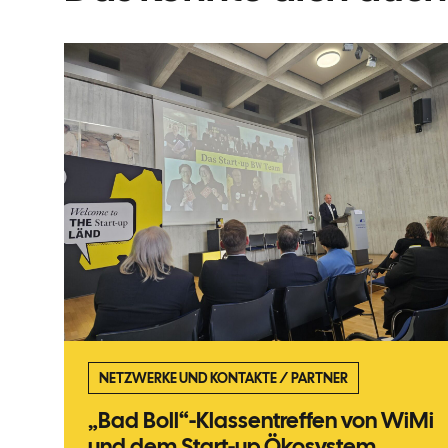
NETZWERKE UND KONTAKTE
/
PARTNER
„Bad Boll“-Klassentreffen von WiMi
und dem Start-up Ökosystem.