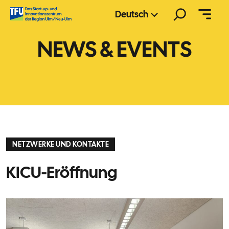
Zum
Suchen
Deutsch
Inhalt
springen
NEWS & EVENTS
NETZWERKE UND KONTAKTE
KICU-Eröffnung