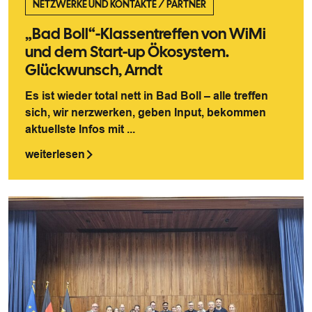
NETZWERKE UND KONTAKTE
/
PARTNER
„Bad Boll“-Klassentreffen von WiMi
und dem Start-up Ökosystem.
Glückwunsch, Arndt
Es ist wieder total nett in Bad Boll – alle treffen
sich, wir nerzwerken, geben Input, bekommen
aktuellste Infos mit ...
weiterlesen