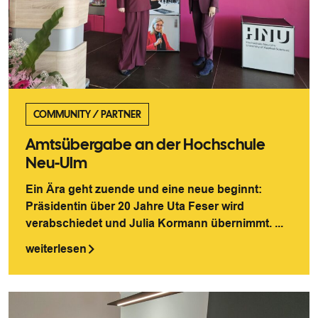
COMMUNITY
/
PARTNER
Amtsübergabe an der Hochschule
Neu-Ulm
Ein Ära geht zuende und eine neue beginnt:
Präsidentin über 20 Jahre Uta Feser wird
verabschiedet und Julia Kormann übernimmt. ...
weiterlesen