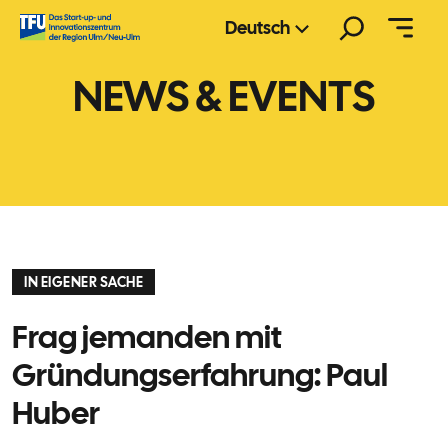
Zum
Suchen
Deutsch
Inhalt
springen
NEWS & EVENTS
IN EIGENER SACHE
Frag jemanden mit
Gründungserfahrung: Paul
Huber