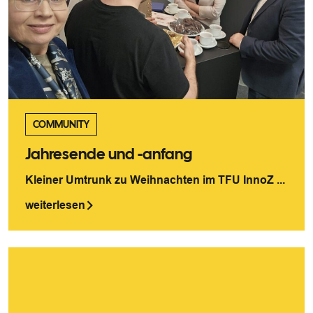
COMMUNITY
Jahresende und -anfang
Kleiner Umtrunk zu Weihnachten im TFU InnoZ ...
weiterlesen