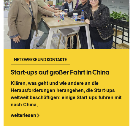
NETZWERKE UND KONTAKTE
Start-ups auf großer Fahrt in China
Klären, was geht und wie andere an die
Herausforderungen herangehen, die Start-ups
weltweit beschäftigen: einige Start-ups fuhren mit
nach China, ...
weiterlesen