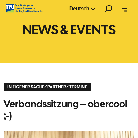
Zum
Suchen
Deutsch
Inhalt
springen
NEWS & EVENTS
IN EIGENER SACHE
/
PARTNER
/
TERMINE
Verbandssitzung – obercool
;-)