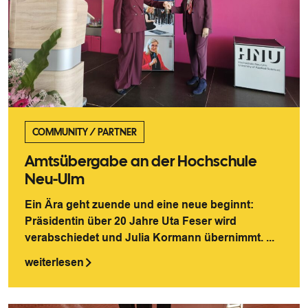
COMMUNITY
/
PARTNER
Amtsübergabe an der Hochschule
Neu-Ulm
Ein Ära geht zuende und eine neue beginnt:
Präsidentin über 20 Jahre Uta Feser wird
verabschiedet und Julia Kormann übernimmt. ...
weiterlesen