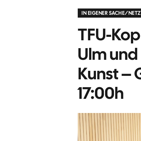
IN EIGENER SACHE
/
NETZ
TFU-Kop
Ulm und 
Kunst – 
17:00h