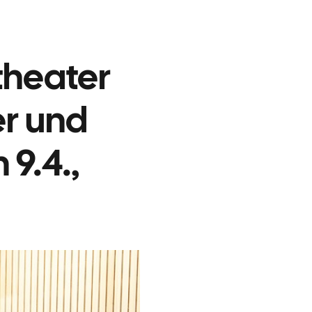
theater
er und
9.4.,