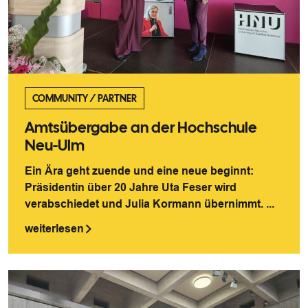
COMMUNITY
/
PARTNER
Amtsübergabe an der Hochschule
Neu-Ulm
Ein Ära geht zuende und eine neue beginnt:
Präsidentin über 20 Jahre Uta Feser wird
verabschiedet und Julia Kormann übernimmt. ...
weiterlesen