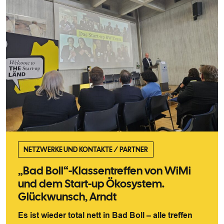
NETZWERKE UND KONTAKTE
/
PARTNER
„Bad Boll“-Klassentreffen von WiMi
und dem Start-up Ökosystem.
Glückwunsch, Arndt
Es ist wieder total nett in Bad Boll – alle treffen