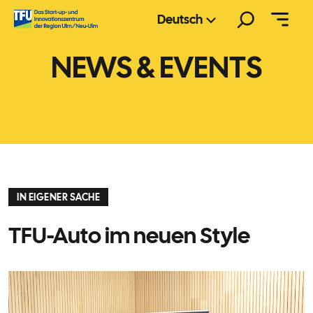
Zum
Suchen
Deutsch
Inhalt
springen
NEWS & EVENTS
IN EIGENER SACHE
TFU-Auto im neuen Style