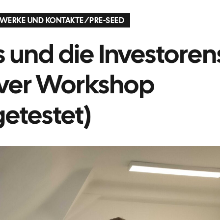
WERKE UND KONTAKTE
/
PRE-SEED
s und die Investore
iver Workshop
etestet)