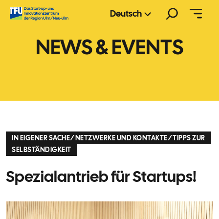
Zum
Suchen
Deutsch
Inhalt
springen
NEWS & EVENTS
IN EIGENER SACHE
/
NETZWERKE UND KONTAKTE
/
TIPPS ZUR
SELBSTÄNDIGKEIT
Spezialantrieb für Startups!