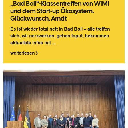
„Bad Boll“-Klassentreffen von WiMi
und dem Start-up Ökosystem.
Glückwunsch, Arndt
Es ist wieder total nett in Bad Boll – alle treffen
sich, wir nerzwerken, geben Input, bekommen
aktuellste Infos mit ...
weiterlesen