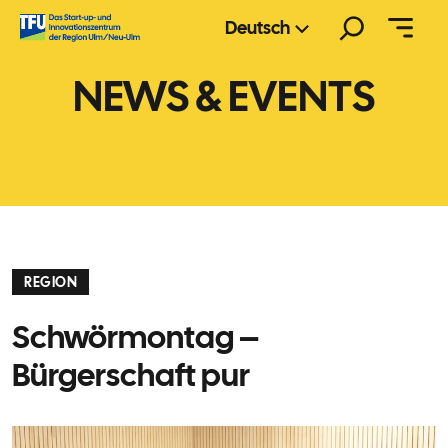
Zum
Suchen
Deutsch
Inhalt
springen
NEWS & EVENTS
REGION
Schwörmontag –
Bürgerschaft pur