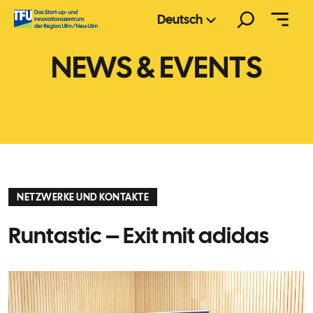
Zum
Suchen
Deutsch
Inhalt
springen
NEWS & EVENTS
NETZWERKE UND KONTAKTE
Runtastic – Exit mit adidas