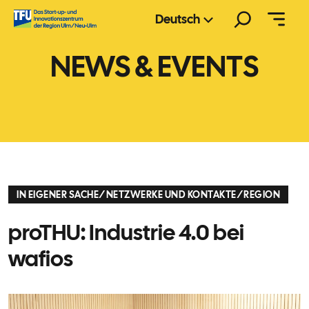
Zum
Suchen
Deutsch
Inhalt
springen
NEWS & EVENTS
IN EIGENER SACHE
/
NETZWERKE UND KONTAKTE
/
REGION
proTHU: Industrie 4.0 bei
wafios