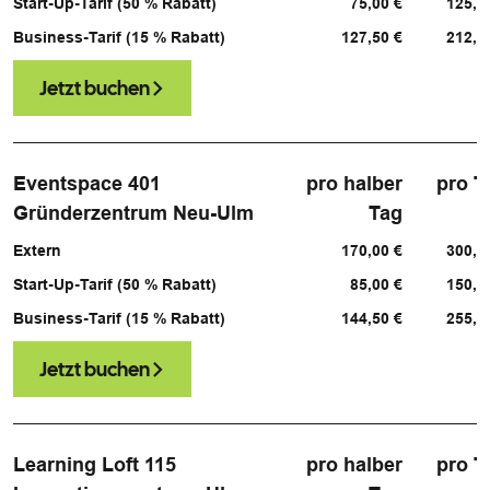
Start-Up-Tarif (50 % Rabatt)
75,00 €
125,0
Business-Tarif (15 % Rabatt)
127,50 €
212,5
Jetzt buchen
Eventspace 401
pro halber
pro T
Gründerzentrum Neu-Ulm
Tag
Extern
170,00 €
300,0
Start-Up-Tarif (50 % Rabatt)
85,00 €
150,0
Business-Tarif (15 % Rabatt)
144,50 €
255,0
Jetzt buchen
Learning Loft 115
pro halber
pro T