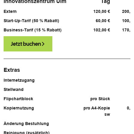
Innovationszentrum Ulm
Tag
Extern
120,00 €
200,0
Start-Up-Tarif (50 % Rabatt)
60,00 €
100,0
Business-Tarif (15 % Rabatt)
102,00 €
170,0
Jetzt buchen
Extras
Internetzugang
Stellwand
1
Flipchartblock
pro Stück
1
Kopiernutzung
pro A4-Kopie
0,1
sw
Änderung Bestuhlung
6
Reinigung (zusätzlich)
7