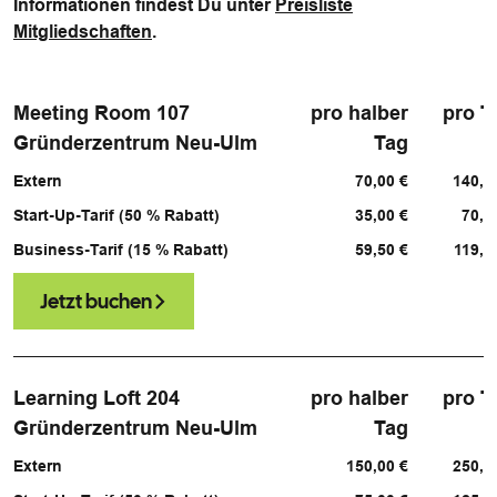
Informationen findest Du unter
Preisliste
Mitgliedschaften
.
Meeting Room 107
pro halber
pro T
Gründerzentrum Neu-Ulm
Tag
Extern
70,00 €
140,0
Start-Up-Tarif (50 % Rabatt)
35,00 €
70,0
Business-Tarif (15 % Rabatt)
59,50 €
119,0
Jetzt buchen
Learning Loft 204
pro halber
pro T
Gründerzentrum Neu-Ulm
Tag
Extern
150,00 €
250,0