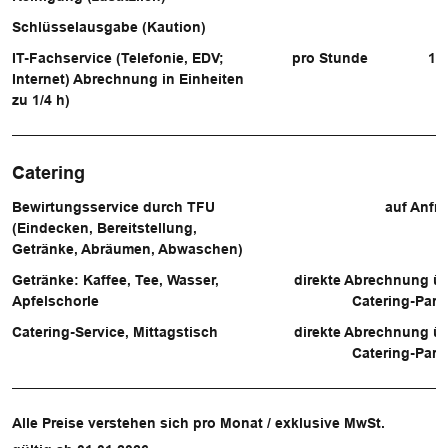
Schlüsselausgabe (Kaution)
5
IT-Fachservice (Telefonie, EDV;
pro Stunde
10
Internet) Abrechnung in Einheiten
zu 1/4 h)
Catering
Bewirtungsservice durch TFU
auf Anfr
(Eindecken, Bereitstellung,
Getränke, Abräumen, Abwaschen)
Getränke: Kaffee, Tee, Wasser,
direkte Abrechnung ü
Apfelschorle
Catering-Part
Catering-Service, Mittagstisch
direkte Abrechnung ü
Catering-Part
Alle Preise verstehen sich pro Monat / exklusive MwSt.