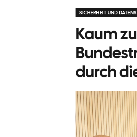
SICHERHEIT UND DATEN
Kaum zu
Bundestr
durch di