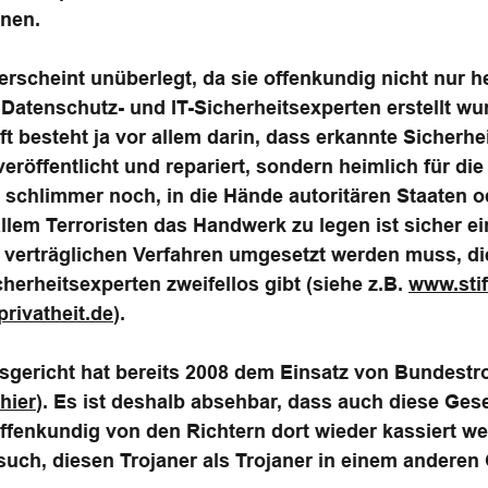
nnen.
erscheint unüberlegt, da sie offenkundig nicht nur 
Datenschutz- und IT-Sicherheitsexperten erstellt wur
t besteht ja vor allem darin, dass erkannte Sicherh
eröffentlicht und repariert, sondern heimlich für d
schlimmer noch, in die Hände autoritären Staaten o
lem Terroristen das Handwerk zu legen ist sicher ein
l verträglichen Verfahren umgesetzt werden muss, di
herheitsexperten zweifellos gibt (siehe z.B.
www.stif
rivatheit.de
).
gericht hat bereits 2008 dem Einsatz von Bundestr
hier
). Es ist deshalb absehbar, dass auch diese Gese
ffenkundig von den Richtern dort wieder kassiert 
such, diesen Trojaner als Trojaner in einem anderen