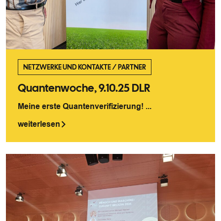
NETZWERKE UND KONTAKTE
/
PARTNER
Quantenwoche, 9.10.25 DLR
Meine erste Quantenverifizierung! ...
weiterlesen