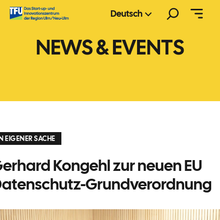
Zum
Suchen
Deutsch
Inhalt
springen
NEWS & EVENTS
IN EIGENER SACHE
erhard Kongehl zur neuen EU
atenschutz-Grundverordnung