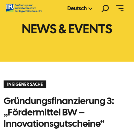
Zum
Suchen
Deutsch
Inhalt
springen
NEWS & EVENTS
IN EIGENER SACHE
Gründungsfinanzierung 3:
„Fördermittel BW –
Innovationsgutscheine“