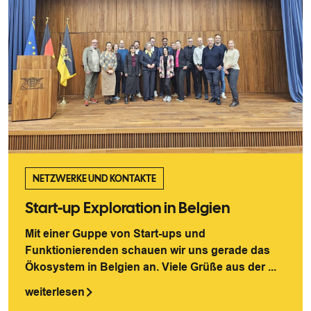
NETZWERKE UND KONTAKTE
Start-up Exploration in Belgien
Mit einer Guppe von Start-ups und
Funktionierenden schauen wir uns gerade das
Ökosystem in Belgien an. Viele Grüße aus der ...
weiterlesen