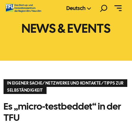
Zum
Suchen
Deutsch
Inhalt
springen
NEWS & EVENTS
IN EIGENER SACHE
/
NETZWERKE UND KONTAKTE
/
TIPPS ZUR
SELBSTÄNDIGKEIT
Es „micro-testbeddet“ in der
TFU