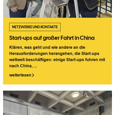
NETZWERKE UND KONTAKTE
Start-ups auf großer Fahrt in China
Klären, was geht und wie andere an die
Herausforderungen herangehen, die Start-ups
weltweit beschäftigen: einige Start-ups fuhren mit
nach China, ...
weiterlesen