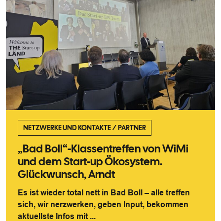
NETZWERKE UND KONTAKTE
/
PARTNER
„Bad Boll“-Klassentreffen von WiMi
und dem Start-up Ökosystem.
Glückwunsch, Arndt
Es ist wieder total nett in Bad Boll – alle treffen
sich, wir nerzwerken, geben Input, bekommen
aktuellste Infos mit ...