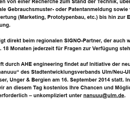
hren von einer Recherche zum Stand der Technik, übe
nale Gebrauchsmuster- oder Patentanmeldung sowie 
wertung (Marketing, Prototypenbau, etc.) bis hin zur
ung.
olgt direkt beim regionalen SIGNO-Partner, der auch
. 18 Monaten jederzeit für Fragen zur Verfügung steh
t durch AHE engineering findet auf Initiative der ne
„nanuuu“ des Stadtentwicklungsverbands Ulm/Neu-U
er, Unger & Bergien am 16. September 2014 statt. In
wir an diesem Tag kostenlos Ihre Chancen und Möglic
forderlich – unkompliziert unter
nanuuu@ulm.de
.