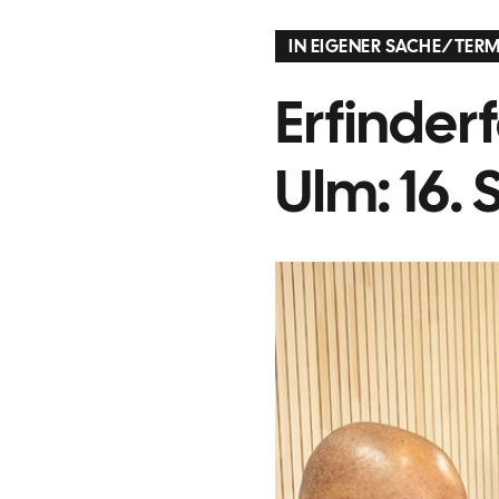
IN EIGENER SACHE
/
TERM
Erfinder
Ulm: 16.