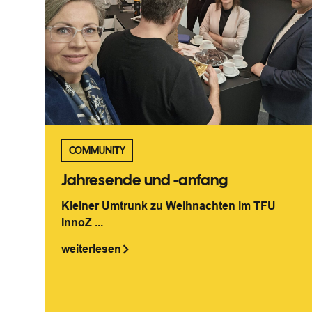
COMMUNITY
Jahresende und -anfang
Kleiner Umtrunk zu Weihnachten im TFU
InnoZ ...
weiterlesen