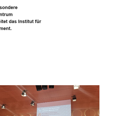
esondere
entrum
et das Institut für
ement.