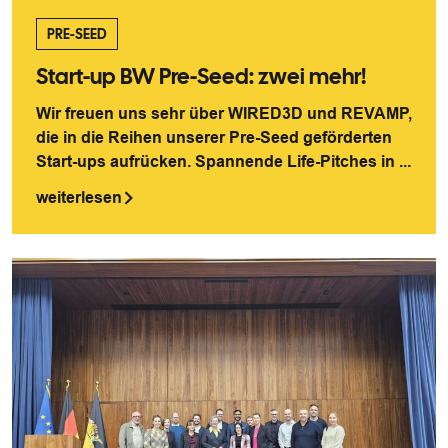
PRE-SEED
Start-up BW Pre-Seed: zwei mehr!
Wir freuen uns sehr über WIRED3D und REVAMP,
die in die Reihen unserer Pre-Seed geförderten
Start-ups aufrücken. Spannende Life-Pitches in ...
weiterlesen