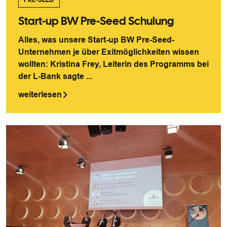
Start-up BW Pre-Seed Schulung
Alles, was unsere Start-up BW Pre-Seed-
Unternehmen je über Exitmöglichkeiten wissen
wollten: Kristina Frey, Leiterin des Programms bei
der L-Bank sagte ...
weiterlesen