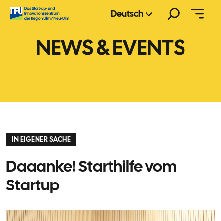
Zum
Suchen
Deutsch
Inhalt
springen
NEWS & EVENTS
IN EIGENER SACHE
Daaanke! Starthilfe vom
Startup