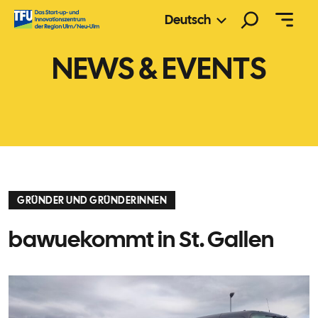
Zum
Suchen
Deutsch
Inhalt
springen
NEWS & EVENTS
GRÜNDER UND GRÜNDERINNEN
bawuekommt in St. Gallen