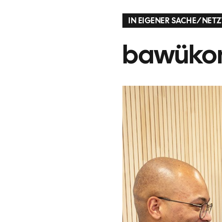
IN EIGENER SACHE
/
NETZ
bawükom