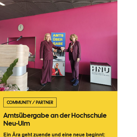
COMMUNITY
/
PARTNER
Amtsübergabe an der Hochschule
Neu-Ulm
Ein Ära geht zuende und eine neue beginnt: