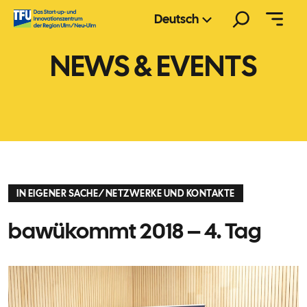
Zum
Suchen
Deutsch
Inhalt
springen
NEWS & EVENTS
IN EIGENER SACHE
/
NETZWERKE UND KONTAKTE
bawükommt 2018 – 4. Tag