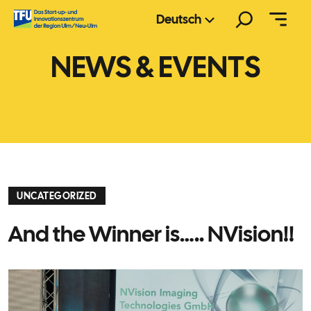
Zum
Suchen
Deutsch
Inhalt
springen
NEWS & EVENTS
UNCATEGORIZED
And the Winner is….. NVision!!