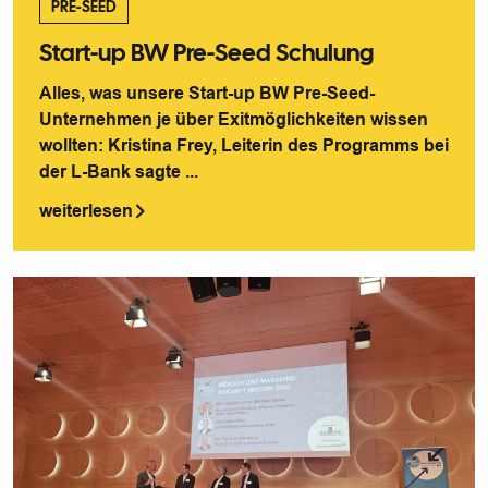
PRE-SEED
Start-up BW Pre-Seed Schulung
Alles, was unsere Start-up BW Pre-Seed-
Unternehmen je über Exitmöglichkeiten wissen
wollten: Kristina Frey, Leiterin des Programms bei
der L-Bank sagte ...
weiterlesen