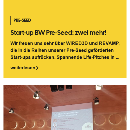
PRE-SEED
Start-up BW Pre-Seed: zwei mehr!
Wir freuen uns sehr über WIRED3D und REVAMP,
die in die Reihen unserer Pre-Seed geförderten
Start-ups aufrücken. Spannende Life-Pitches in ...
weiterlesen