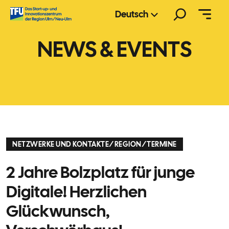
Zum
Suchen
Deutsch
Inhalt
springen
NEWS & EVENTS
NETZWERKE UND KONTAKTE
/
REGION
/
TERMINE
2 Jahre Bolzplatz für junge
Digitale! Herzlichen
Glückwunsch,