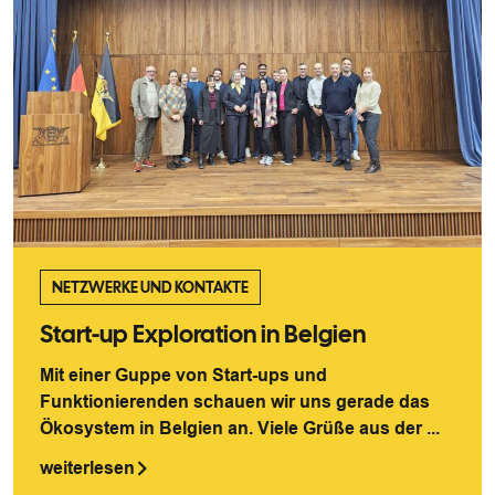
NETZWERKE UND KONTAKTE
Start-up Exploration in Belgien
Mit einer Guppe von Start-ups und
Funktionierenden schauen wir uns gerade das
Ökosystem in Belgien an. Viele Grüße aus der ...
weiterlesen