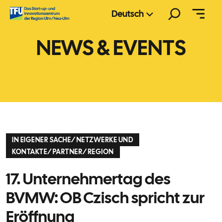
Zum
Suchen
Deutsch
Inhalt
springen
NEWS & EVENTS
IN EIGENER SACHE
/
NETZWERKE UND
KONTAKTE
/
PARTNER
/
REGION
17. Unternehmertag des
BVMW: OB Czisch spricht zur
Eröffnung