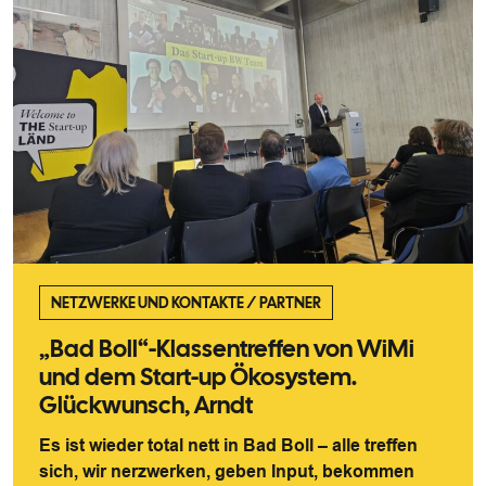
NETZWERKE UND KONTAKTE
/
PARTNER
„Bad Boll“-Klassentreffen von WiMi
und dem Start-up Ökosystem.
Glückwunsch, Arndt
Es ist wieder total nett in Bad Boll – alle treffen
sich, wir nerzwerken, geben Input, bekommen