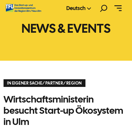
Zum
Suchen
Deutsch
Inhalt
springen
NEWS & EVENTS
IN EIGENER SACHE
/
PARTNER
/
REGION
Wirtschaftsministerin
besucht Start-up Ökosystem
in Ulm